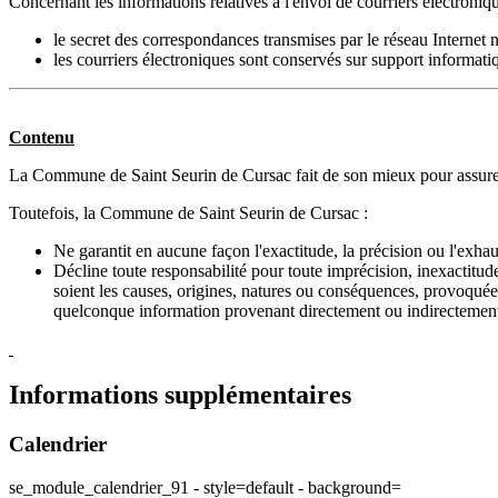
Concernant les informations relatives à l'envoi de courriers électroni
le secret des correspondances transmises par le réseau Internet n'
les courriers électroniques sont conservés sur support informat
Contenu
La Commune de Saint Seurin de Cursac fait de son mieux pour assurer la 
Toutefois, la Commune de Saint Seurin de Cursac :
Ne garantit en aucune façon l'exactitude, la précision ou l'exhau
Décline toute responsabilité pour toute imprécision, inexactitud
soient les causes, origines, natures ou conséquences, provoquées 
quelconque information provenant directement ou indirectement
Informations supplémentaires
Calendrier
se_module_calendrier_91 - style=default - background=