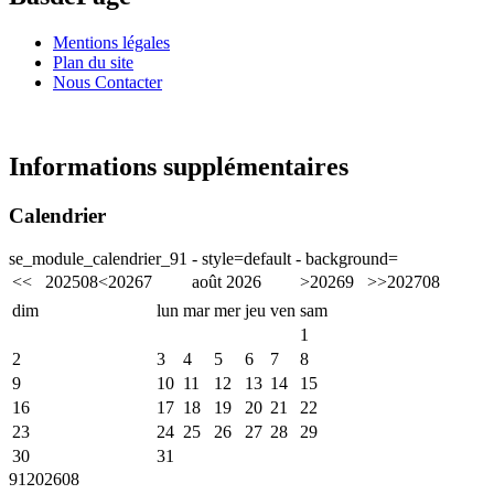
Mentions légales
Plan du site
Nous Contacter
Informations supplémentaires
Calendrier
se_module_calendrier_91 - style=default - background=
<<
2025
08
<
2026
7
août 2026
>
2026
9
>>
2027
08
dim
lun
mar
mer
jeu
ven
sam
1
2
3
4
5
6
7
8
9
10
11
12
13
14
15
16
17
18
19
20
21
22
23
24
25
26
27
28
29
30
31
91
2026
08